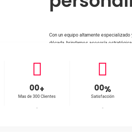
personal
Con un equipo altamente especializado 
década, brindamos asesoría estratégi
que buscan proteger su propiedad intele
00
00
+
%
Mas de 300 Clientes
Satisfacción