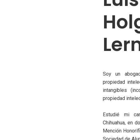
Hol
Ler
Soy un abogad
propiedad intele
intangibles (in
propiedad intelec
Estudié mi ca
Chihuahua, en d
Mención Honoríf
Sociedad de Alu