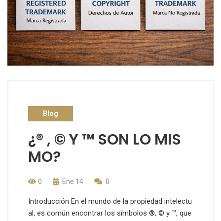
Blog
¿® , © Y ™ SON LO MIS
MO?
0
Ene 14
0
Introducción En el mundo de la propiedad intelectu
al, es común encontrar los símbolos ®, © y ™, que